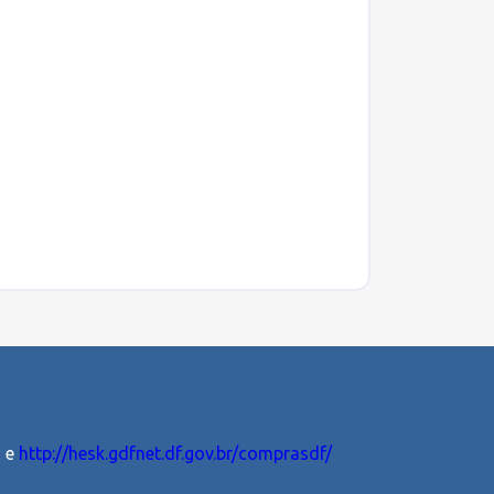
5 e
http://hesk.gdfnet.df.gov.br/comprasdf/