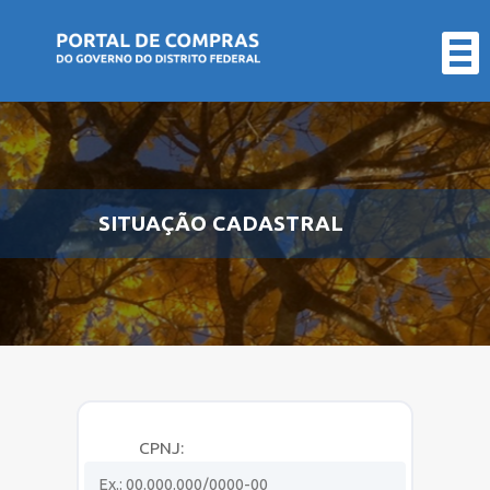
LICITAÇÕES
CONTRATOS
FORNECEDOR
ÓRGÃO
SITUAÇÃO CADASTRAL
ATAS
DE
REGISTRO
DE
CPNJ:
PREÇO