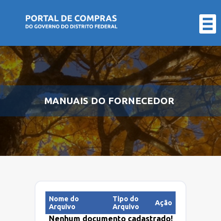
LICITAÇÕES
CONTRATOS
FORNECEDOR
ÓRGÃO
MANUAIS DO FORNECEDOR
ATAS
DE
REGISTRO
DE
Nome do
Tipo do
Ação
Arquivo
Arquivo
PREÇO
Nenhum documento cadastrado!