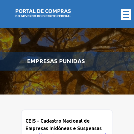
LICITAÇÕES
CONTRATOS
FORNECEDOR
ÓRGÃO
EMPRESAS PUNIDAS
ATAS
DE
REGISTRO
DE
CEIS - Cadastro Nacional de
Empresas Inidôneas e Suspensas
PREÇO